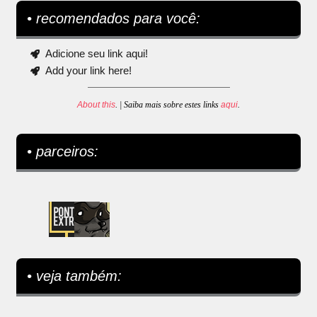
• recomendados para você:
Adicione seu link aqui!
Add your link here!
About this
. | Saiba mais sobre estes links
aqui
.
• parceiros:
• veja também: