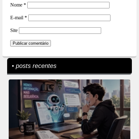
Nome
*
E-mail
*
Site
• posts recentes