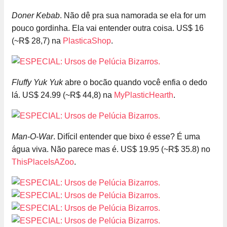
Doner Kebab
. Não dê pra sua namorada se ela for um
pouco gordinha. Ela vai entender outra coisa. US$ 16
(~R$ 28,7) na
PlasticaShop
.
Fluffy Yuk Yuk
abre o bocão quando você enfia o dedo
lá. US$ 24.99 (~R$ 44,8) na
MyPlasticHearth
.
Man-O-War
. Difícil entender que bixo é esse? É uma
água viva. Não parece mas é. US$ 19.95 (~R$ 35.8) no
ThisPlaceIsAZoo
.