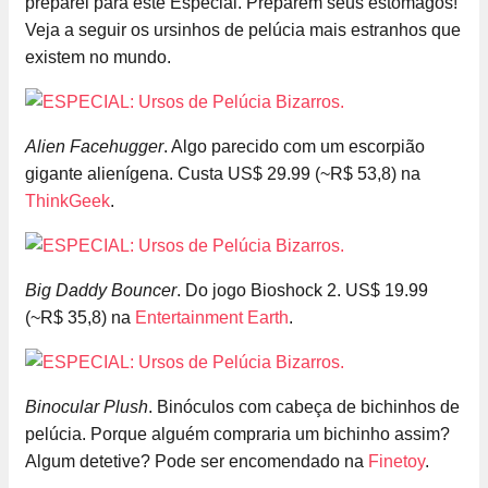
preparei para este Especial. Preparem seus estômagos!
Veja a seguir os ursinhos de pelúcia mais estranhos que
existem no mundo.
Alien Facehugger
. Algo parecido com um escorpião
gigante alienígena. Custa US$ 29.99 (~R$ 53,8) na
ThinkGeek
.
Big Daddy Bouncer
. Do jogo Bioshock 2. US$ 19.99
(~R$ 35,8) na
Entertainment Earth
.
Binocular Plush
. Binóculos com cabeça de bichinhos de
pelúcia. Porque alguém compraria um bichinho assim?
Algum detetive? Pode ser encomendado na
Finetoy
.