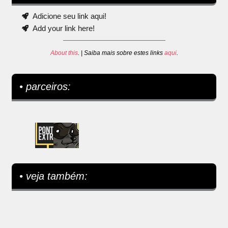
Adicione seu link aqui!
Add your link here!
About this
. | Saiba mais sobre estes links
aqui
.
• parceiros:
• veja também: