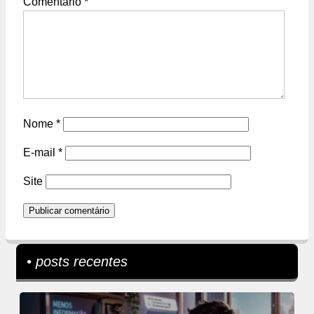
Comentário
*
Nome
*
E-mail
*
Site
• posts recentes