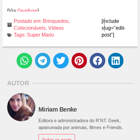
[Via
Gearfuse
]
Postado em:
Brinquedos
,
[include
Colecionáveis
,
Vídeos
slug="edit-
Tags:
Super Mario
post"]
AUTOR
Miriam Benke
Editora e administradora do R'NT. Geek,
apaixonada por animais, filmes e Friends.
Todos os posts