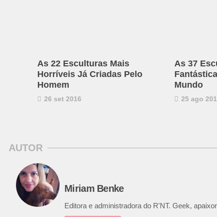
As 22 Esculturas Mais
As 37 Esc
Horríveis Já Criadas Pelo
Fantástic
Homem
Mundo
26 set 2016
25 ago 20
AUTOR
Miriam Benke
Editora e administradora do R'NT. Geek, apaixon