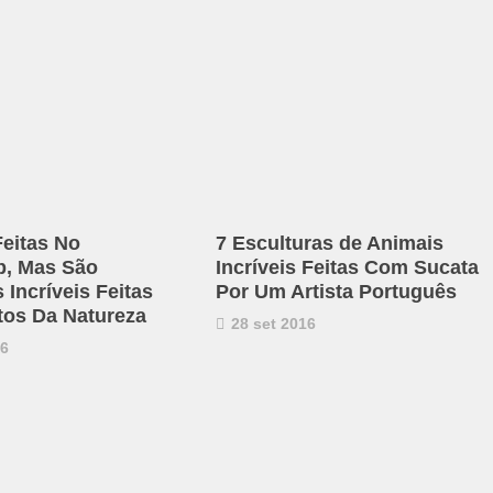
eitas No
7 Esculturas de Animais
p, Mas São
Incríveis Feitas Com Sucata
 Incríveis Feitas
Por Um Artista Português
os Da Natureza
28 set 2016
16