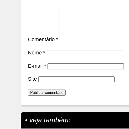
Comentário
*
Nome
*
E-mail
*
Site
• veja também: