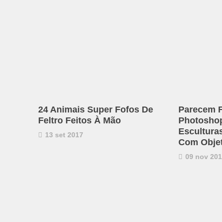
24 Animais Super Fofos De
Parecem F
Feltro Feitos À Mão
Photosho
Esculturas
13 set 2017
Com Objet
09 nov 20