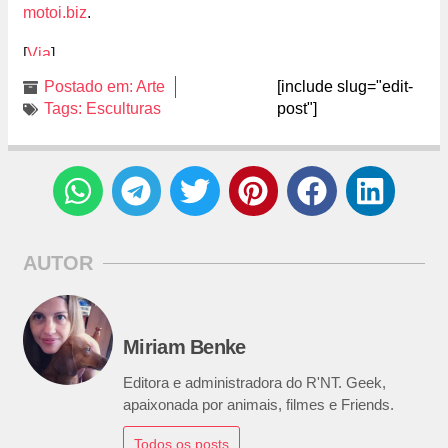
motoi.biz
.
[
Via
]
Postado em:
Arte
[include slug="edit-
Tags:
Esculturas
post"]
AUTOR
Miriam Benke
Editora e administradora do R'NT. Geek,
apaixonada por animais, filmes e Friends.
Todos os posts