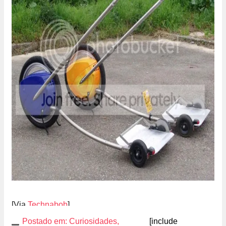
[Via
Technabob
]
Postado em:
Curiosidades
,
[include