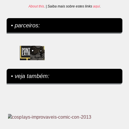
About this
. | Saiba mais sobre estes links
aqui
.
• parceiros:
• veja também: