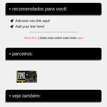
• recomendados para você:
Adicione seu link aqui!
Add your link here!
About this
. | Saiba mais sobre estes links
aqui
.
• parceiros:
• veja também: