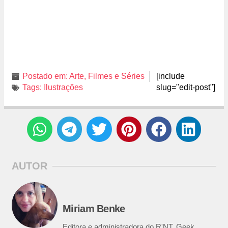
Postado em:
Arte
,
Filmes e Séries
[include
Tags:
Ilustrações
slug="edit-post"]
AUTOR
Miriam Benke
Editora e administradora do R'NT. Geek,