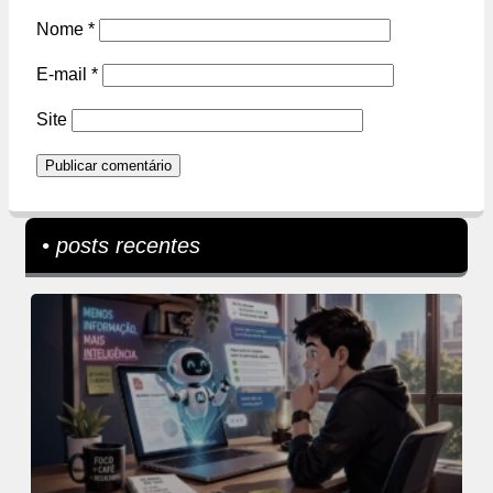
Nome
*
E-mail
*
Site
• posts recentes