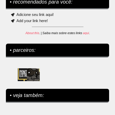
• recomendados para você:
Adicione seu link aqui!
Add your link here!
About this
. | Saiba mais sobre estes links
aqui
.
• parceiros:
• veja também: