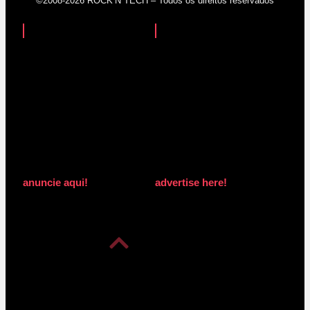
©2008-2026 ROCK’N TECH – Todos os direitos reservados
anuncie aqui!
advertise here!