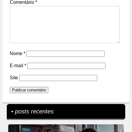
Comentário
*
Nome
*
E-mail
*
Site
• posts recentes