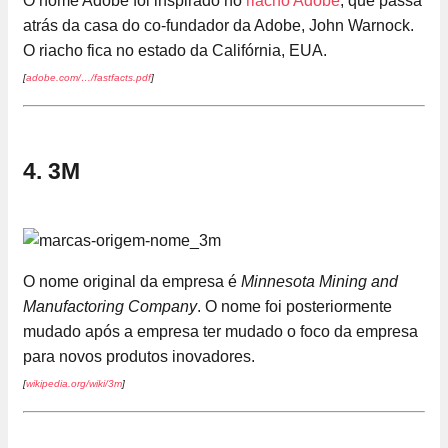
O nome Adobe foi inspirado no
riacho Adobe
, que passa
atrás da casa do co-fundador da Adobe, John Warnock.
O riacho fica no estado da Califórnia, EUA.
[
adobe.com/…/fastfacts.pdf
]
4. 3M
O nome original da empresa é
Minnesota Mining and
Manufactoring Company
. O nome foi posteriormente
mudado após a empresa ter mudado o foco da empresa
para novos produtos inovadores.
[
wikipedia.org/wiki/3m
]