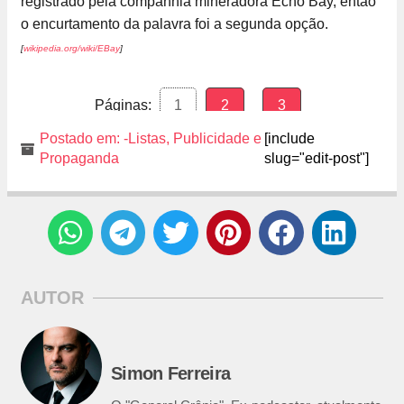
registrado pela companhia mineradora Echo Bay, então
o encurtamento da palavra foi a segunda opção.
[
wikipedia.org/wiki/EBay
]
Páginas:
1
2
3
Postado em:
-Listas
,
Publicidade e
[include
Propaganda
slug="edit-post"]
AUTOR
Simon Ferreira