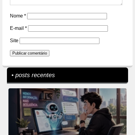
Nome
*
E-mail
*
Site
• posts recentes