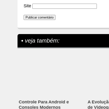
Site
• veja também:
Controle Para Android e
A Evoluçã
Consoles Modernos
de Video