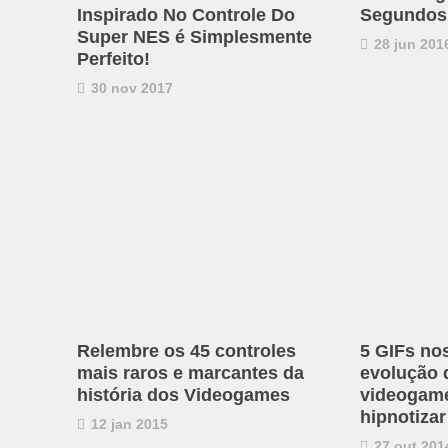
Inspirado No Controle Do
Segundos.
Super NES é Simplesmente
28 jun 201
Perfeito!
30 nov 2017
Relembre os 45 controles
5 GIFs no
mais raros e marcantes da
evolução 
história dos Videogames
videogame
hipnotizar
12 jan 2015
27 out 201