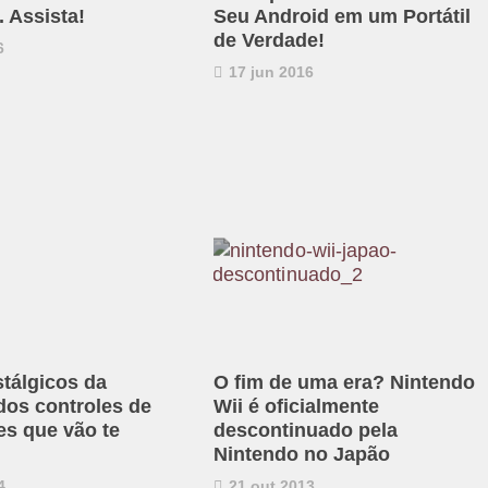
 Assista!
Seu Android em um Portátil
de Verdade!
6
17 jun 2016
stálgicos da
O fim de uma era? Nintendo
dos controles de
Wii é oficialmente
s que vão te
descontinuado pela
Nintendo no Japão
4
21 out 2013