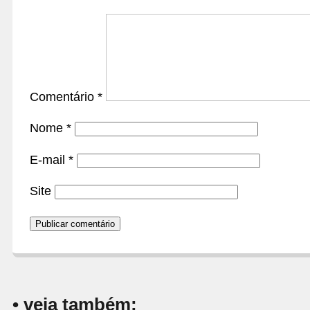
Comentário
*
Nome
*
E-mail
*
Site
• veja também: