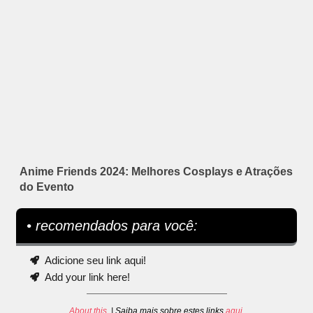
Anime Friends 2024: Melhores Cosplays e Atrações
do Evento
• recomendados para você:
Adicione seu link aqui!
Add your link here!
About this
. | Saiba mais sobre estes links
aqui
.