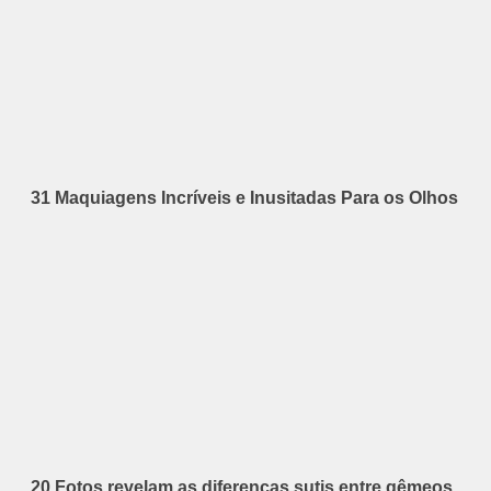
31 Maquiagens Incríveis e Inusitadas Para os Olhos
20 Fotos revelam as diferenças sutis entre gêmeos