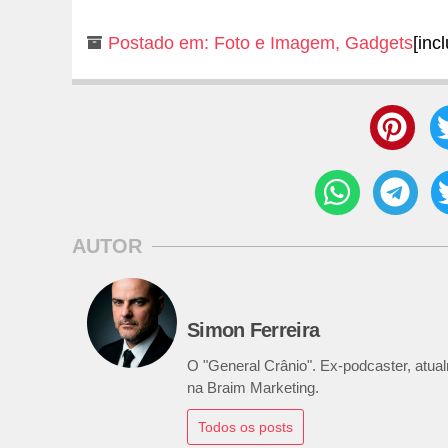
Postado em:
Foto e Imagem
,
Gadgets
[inc
AUTOR
Simon Ferreira
O "General Crânio". Ex-podcaster, atualm
na Braim Marketing.
Todos os posts