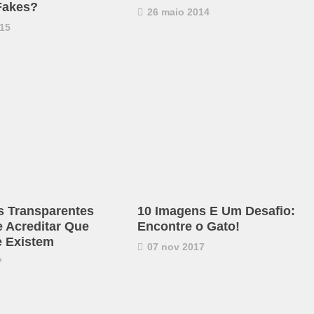
Fakes?
26 maio 2014
15
s Transparentes
10 Imagens E Um Desafio:
e Acreditar Que
Encontre o Gato!
 Existem
07 nov 2017
7