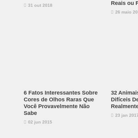
Reais ou 
31 out 2018
26 maio 20
6 Fatos Interessantes Sobre
32 Animai
Cores de Olhos Raras Que
Difíceis D
Você Provavelmente Não
Realmente
Sabe
23 jan 201
02 jun 2015