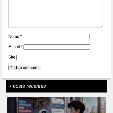
Nome
*
E-mail
*
Site
• posts recentes