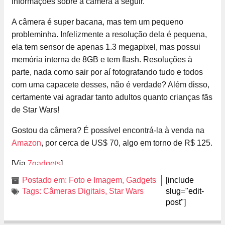
informações sobre a câmera a seguir.
A câmera é super bacana, mas tem um pequeno
probleminha. Infelizmente a resolução dela é pequena,
ela tem sensor de apenas 1.3 megapixel, mas possui
memória interna de 8GB e tem flash. Resoluções à
parte, nada como sair por aí fotografando tudo e todos
com uma capacete desses, não é verdade? Além disso,
certamente vai agradar tanto adultos quanto crianças fãs
de Star Wars!
Gostou da câmera? É possível encontrá-la à venda na
Amazon
, por cerca de US$ 70, algo em torno de R$ 125.
[Via
7gadgets
]
Postado em:
Foto e Imagem
,
Gadgets
[include
Tags:
Câmeras Digitais
,
Star Wars
slug="edit-
post"]