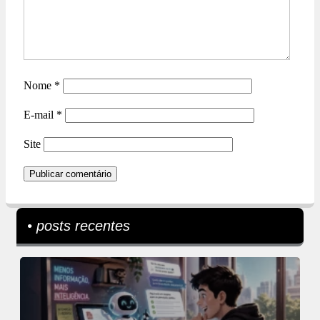
Nome
*
E-mail
*
Site
• posts recentes