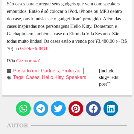
São cases para carregar seus gadgets que vem com speakers
embutidos. Então é só colocar o iPod, iPhone ou MP3 dentro
do case, ouvir músicas e o gadget ficará protegido. Além das
cases inspiradas nos personagens Hello Kitty, Doraemon e
Gachapin tem também a case do Elmo da Vila Sésamo. São
todas muito lindas! Os cases estão a venda por ¥3,480.00 (~ R$
70) na
GeekStuff4U
.
[Via
Gizmodiva
]
Postado em:
Gadgets
,
Proteção
[include
Tags:
Cases
,
Hello Kitty
,
Speakers
slug="edit-
post"]
AUTOR