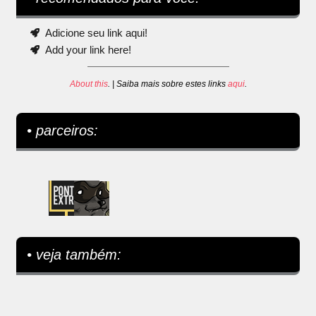
Adicione seu link aqui!
Add your link here!
About this
. | Saiba mais sobre estes links
aqui
.
• parceiros:
• veja também: