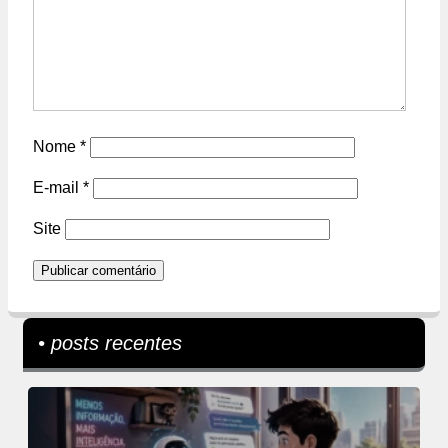
Nome
*
E-mail
*
Site
• posts recentes