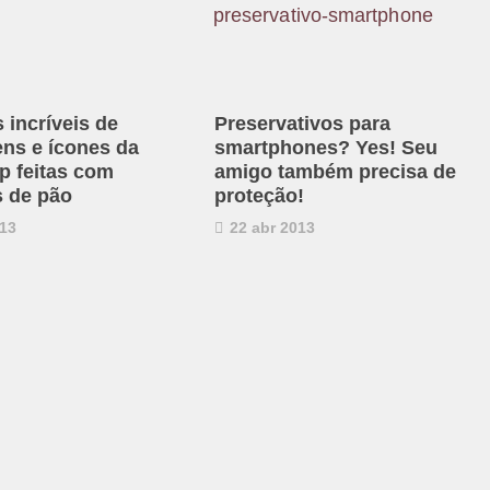
 incríveis de
Preservativos para
ns e ícones da
smartphones? Yes! Seu
p feitas com
amigo também precisa de
 de pão
proteção!
13
22 abr 2013