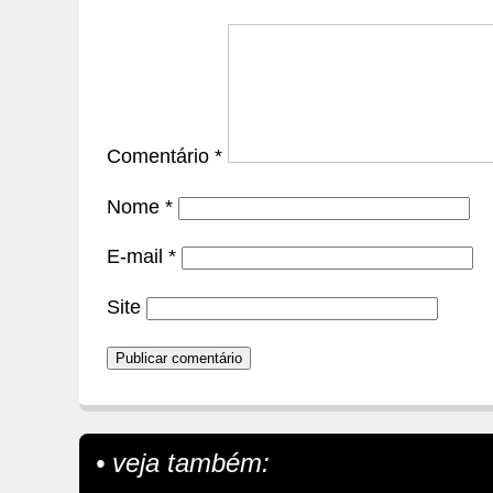
Comentário
*
Nome
*
E-mail
*
Site
• veja também: