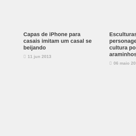
Capas de iPhone para
Esculturas
casais imitam um casal se
personage
beijando
cultura po
araminhos
11 jun 2013
06 maio 20