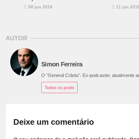
08 jun 2016
11 jan 201
AUTOR
Simon Ferreira
O "General Crânio". Ex-podcaster, atualmente ana
Todos os posts
Deixe um comentário