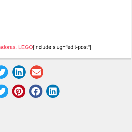
adoras
,
LEGO
[include slug="edit-post"]