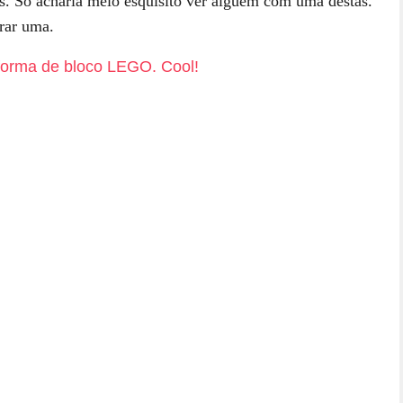
. Só acharia meio esquisito ver alguém com uma destas.
rar uma.