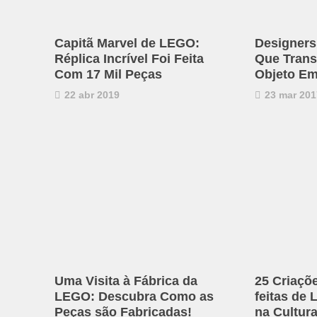
Capitã Marvel de LEGO:
Designers
Réplica Incrível Foi Feita
Que Trans
Com 17 Mil Peças
Objeto E
22 abr 2019
23 mar 201
Uma Visita à Fábrica da
25 Criaçõ
LEGO: Descubra Como as
feitas de
Peças são Fabricadas!
na Cultur