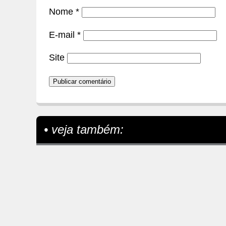
Nome
*
E-mail
*
Site
• veja também: