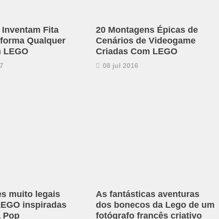
 Inventam Fita
20 Montagens Épicas de
forma Qualquer
Cenários de Videogame
m LEGO
Criadas Com LEGO
7
08 jul 2016
es muito legais
As fantásticas aventuras
 LEGO inspiradas
dos bonecos da Lego de um
a Pop
fotógrafo francês criativo