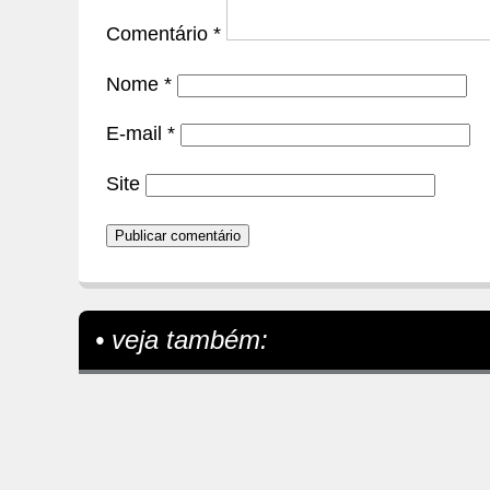
Comentário
*
Nome
*
E-mail
*
Site
• veja também: