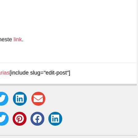
neste
link
.
rias
[include slug="edit-post"]