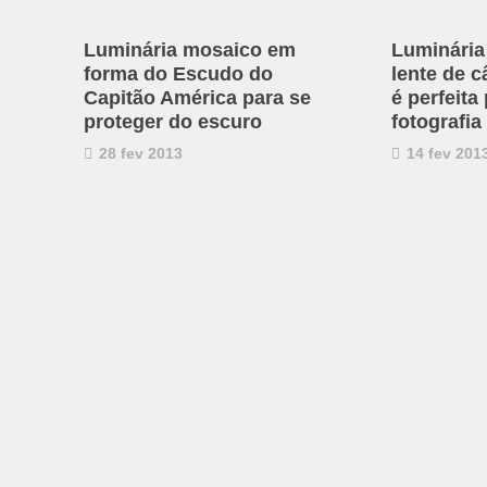
Luminária mosaico em
Luminária
forma do Escudo do
lente de c
Capitão América para se
é perfeita
proteger do escuro
fotografia
28 fev 2013
14 fev 201