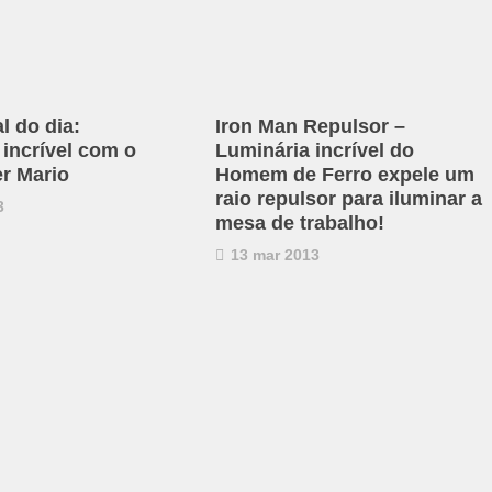
al do dia:
Iron Man Repulsor –
 incrível com o
Luminária incrível do
r Mario
Homem de Ferro expele um
raio repulsor para iluminar a
3
mesa de trabalho!
13 mar 2013