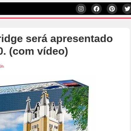
idge será apresentado
0. (com vídeo)
29h