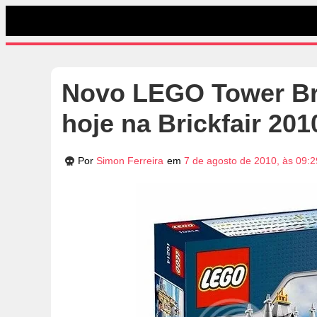
Novo LEGO Tower Br
hoje na Brickfair 201
Por
Simon Ferreira
em
7 de agosto de 2010, às 09: