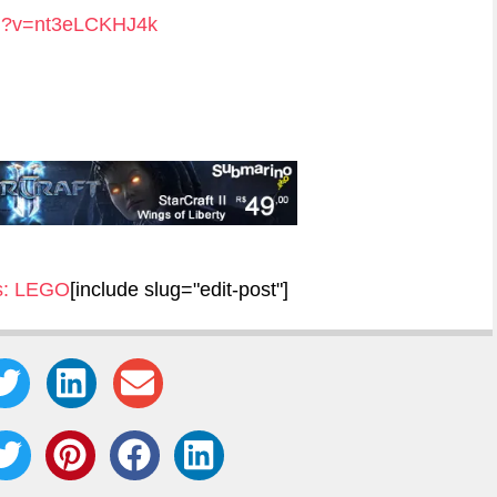
ch?v=nt3eLCKHJ4k
:
LEGO
[include slug="edit-post"]