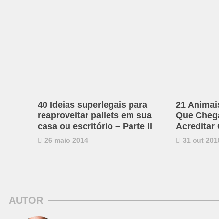
40 Ideias superlegais para
21 Animai
reaproveitar pallets em sua
Que Chega 
casa ou escritório – Parte II
Acreditar
26 maio 2014
31 out 201
AUTOR