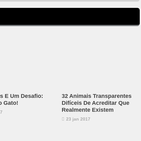
s E Um Desafio:
32 Animais Transparentes
o Gato!
Difíceis De Acreditar Que
Realmente Existem
17
23 jan 2017