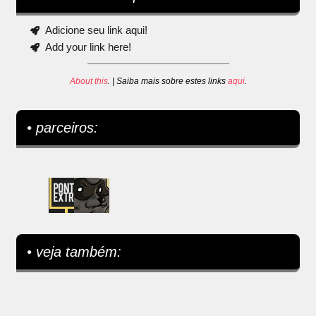
Adicione seu link aqui!
Add your link here!
About this
. | Saiba mais sobre estes links
aqui
.
• parceiros:
• veja também: