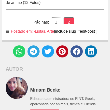
Páginas:
1
2
Postado em:
-Listas
,
Arte
[include slug="edit-post"]
AUTOR
Miriam Benke
Editora e administradora do R'NT. Geek,
apaixonada por animais, filmes e Friends.