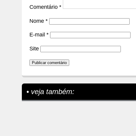
Comentário
*
Nome
*
E-mail
*
Site
• veja também: