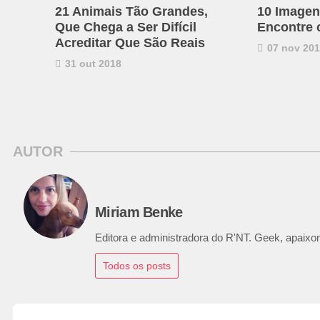
21 Animais Tão Grandes,
10 Imagen
Que Chega a Ser Difícil
Encontre 
Acreditar Que São Reais
07 nov 20
31 out 2018
AUTOR
Miriam Benke
Editora e administradora do R'NT. Geek, apaixon
Todos os posts