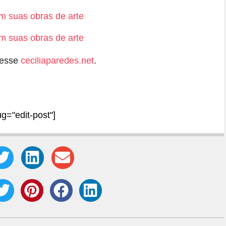
cesse
ceciliaparedes.net
.
ug="edit-post"]