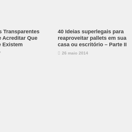
s Transparentes
40 Ideias superlegais para
e Acreditar Que
reaproveitar pallets em sua
 Existem
casa ou escritório – Parte II
7
26 maio 2014