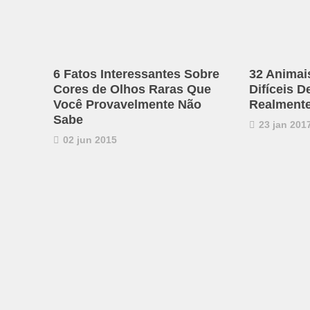
6 Fatos Interessantes Sobre
32 Animai
Cores de Olhos Raras Que
Difíceis D
Você Provavelmente Não
Realmente
Sabe
23 jan 201
02 jun 2015