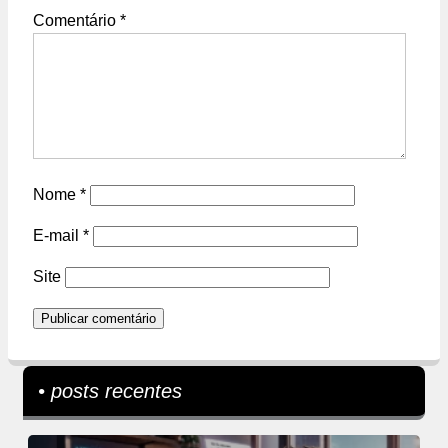
Comentário
*
Nome
*
E-mail
*
Site
• posts recentes