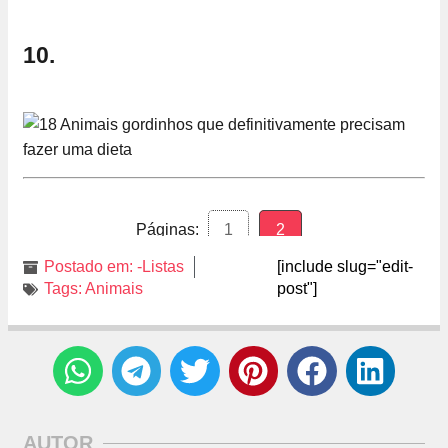
10.
Páginas:
1
2
Postado em:
-Listas
[include slug="edit-
Tags:
Animais
post"]
AUTOR