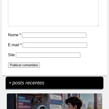
Nome
*
E-mail
*
Site
• posts recentes