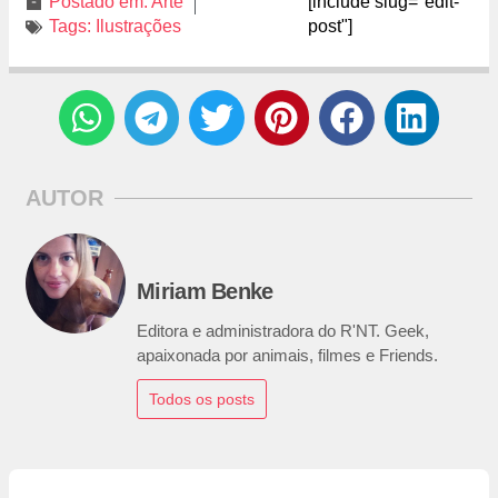
Postado em:
Arte
[include slug="edit-
Tags:
Ilustrações
post"]
AUTOR
Miriam Benke
Editora e administradora do R'NT. Geek,
apaixonada por animais, filmes e Friends.
Todos os posts