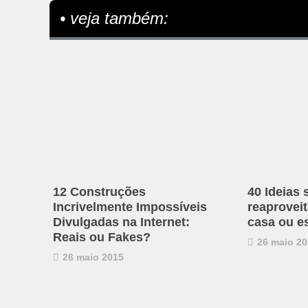
• veja também:
12 Construções
40 Ideias 
Incrivelmente Impossíveis
reaproveit
Divulgadas na Internet:
casa ou es
Reais ou Fakes?
26 maio 20
26 maio 2015