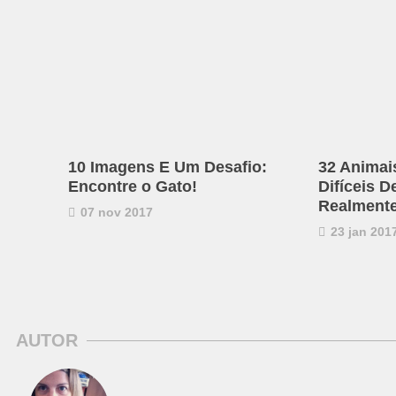
10 Imagens E Um Desafio:
32 Animai
Encontre o Gato!
Difíceis D
Realmente
07 nov 2017
23 jan 201
AUTOR