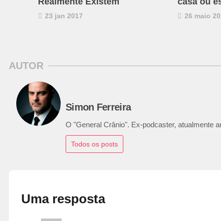
Realmente Existem
casa ou es
23 jan 2017
26 maio 20
AUTOR
Simon Ferreira
O "General Crânio". Ex-podcaster, atualmente ana
Todos os posts
Uma resposta