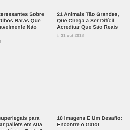
nteressantes Sobre
21 Animais Tão Grandes,
Olhos Raras Que
Que Chega a Ser Difícil
avelmente Não
Acreditar Que São Reais
31 out 2018
5
superlegais para
10 Imagens E Um Desafio:
ar pallets em sua
Encontre o Gato!