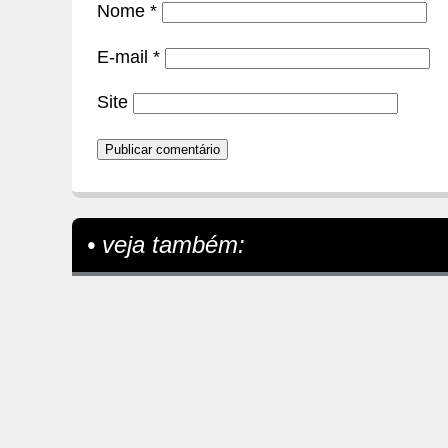
Nome
*
E-mail
*
Site
• veja também: