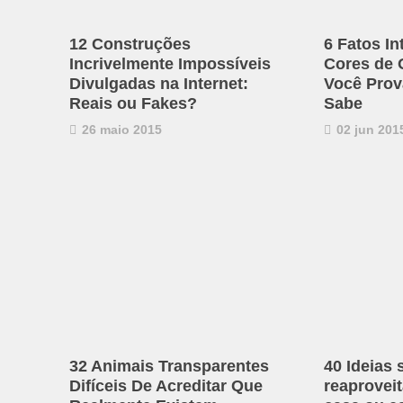
12 Construções
6 Fatos I
Incrivelmente Impossíveis
Cores de 
Divulgadas na Internet:
Você Prov
Reais ou Fakes?
Sabe
26 maio 2015
02 jun 201
32 Animais Transparentes
40 Ideias 
Difíceis De Acreditar Que
reaproveit