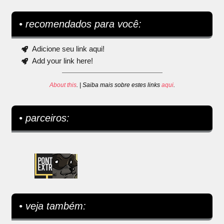
• recomendados para você:
Adicione seu link aqui!
Add your link here!
About this
. | Saiba mais sobre estes links
aqui
.
• parceiros:
• veja também: