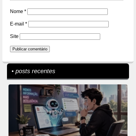
Nome
*
E-mail
*
Site
• posts recentes