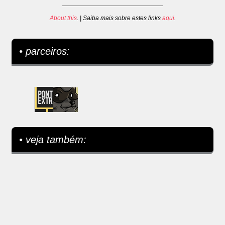
About this
. | Saiba mais sobre estes links
aqui
.
• parceiros:
• veja também: