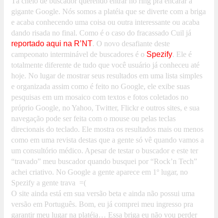
Tá cheio de buscador querendo entrar no ring pra encarar a
gigante Google. Nós somos a platéia que se diverte com a briga
e acaba conhecendo uma coisa ou outra interessante ou acaba
dando risada no final. Como é o caso do fracassado Cuil já
reportado aqui na R’NT
. O novo desafiante deste
campeonato interminável de buscadores é o
Spezify
. Ele é
totalmente diferente de tudo que você usuário já conheceu até
hoje. No lugar de mostrar seus resultados em uma lista simples
e organizada assim como é feito no Google, ele exibe suas
pesquisas em um mosaico com textos e fotos coletados no
próprio Google, no Yahoo, Twitter, Flickr e outros sites, e sua
navegação pode ser feita com o mouse ou pelas teclas
direcionais do teclado. Ele mostra os resultados mais ou menos
como em uma revista destas que a gente só vê quando vamos a
um consultório médico. Apesar de testar o buscador e este ter
“travado” meu buscador quando busquei por “Rock’n Tech”
achei criativo. No Google a gente aparece em 1º lugar, no
Spezify a gente trava =(
O site ainda está em sua versão beta e ainda não possui uma
versão em Português. Bom, eu já comprei meu ingresso pra
garantir meu lugar na platéia… Essa briga eu não vou perder