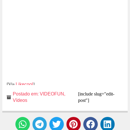
[Via
Likecool
]
Postado em:
VIDEOFUN
,
[include slug="edit-
Vídeos
post"]