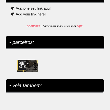
Adicione seu link aqui!
Add your link here!
About this
. | Saiba mais sobre estes links
aqui
.
• parceiros:
• veja também: