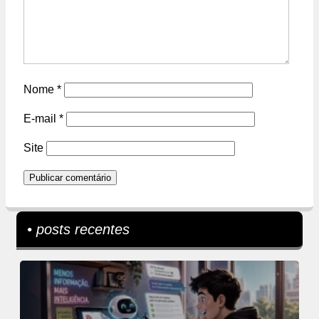
Nome
*
E-mail
*
Site
• posts recentes