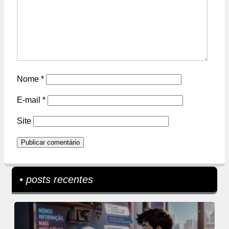
Nome
*
E-mail
*
Site
• posts recentes