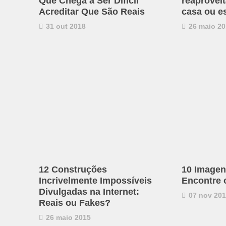
Que Chega a Ser Difícil
reaproveit
Acreditar Que São Reais
casa ou es
31 out 2018
26 maio 20
12 Construções
10 Imagen
Incrivelmente Impossíveis
Encontre 
Divulgadas na Internet:
07 nov 20
Reais ou Fakes?
26 maio 2015