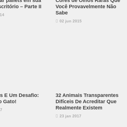
ar pallets em sua
Cores de Olhos Raras Que
critório – Parte II
Você Provavelmente Não
Sabe
14
02 jun 2015
s E Um Desafio:
32 Animais Transparentes
o Gato!
Difíceis De Acreditar Que
Realmente Existem
17
23 jan 2017