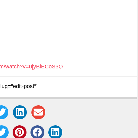
com/watch?v=0jyBiECoS3Q
slug="edit-post"]