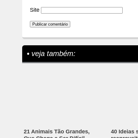
Site
• veja também:
21 Animais Tão Grandes,
40 Ideias 