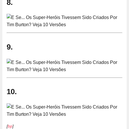
8.
9.
10.
[
bp
]