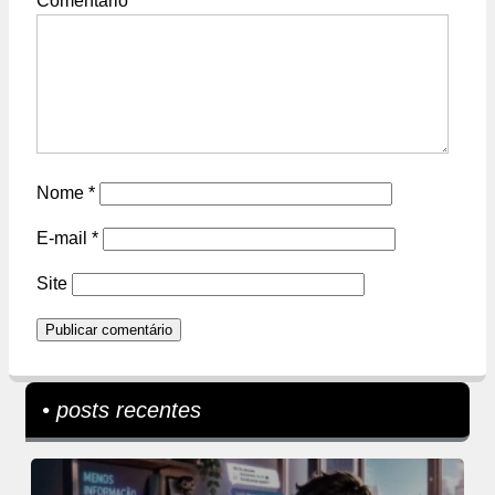
Comentário
*
Nome
*
E-mail
*
Site
• posts recentes