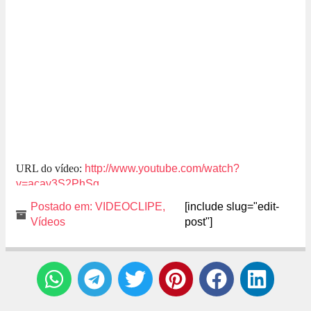
URL do vídeo:
http://www.youtube.com/watch?
v=acay3S2PhSg
Postado em:
VIDEOCLIPE
,
[include slug="edit-
Vídeos
post"]