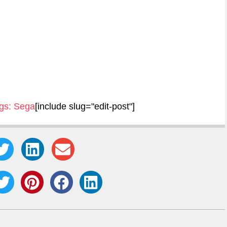
gs:
Sega
[include slug="edit-post"]