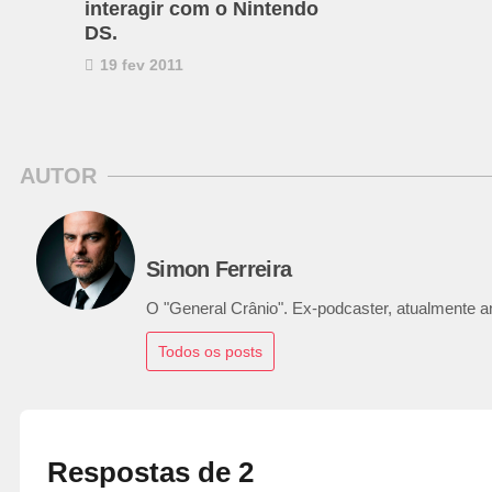
interagir com o Nintendo
DS.
19 fev 2011
AUTOR
Simon Ferreira
O "General Crânio". Ex-podcaster, atualmente ana
Todos os posts
Respostas de 2