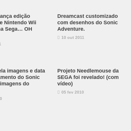
lança edição
Dreamcast customizado
de Nintendo Wii
com desenhos do Sonic
ma Sega… OH
Adventure.
10 out 2011
1
la imagens e data
Projeto Needlemouse da
amento do Sonic
SEGA foi revelado! (com
a imagens do
vídeo)
05 fev 2010
0