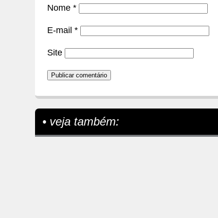
Nome
*
E-mail
*
Site
• veja também: