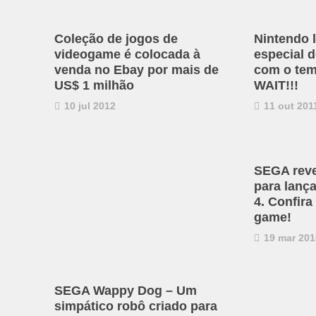
Coleção de jogos de
Nintendo 
videogame é colocada à
especial 
venda no Ebay por mais de
com o te
US$ 1 milhão
WAIT!!!
10 jul 2012
11 out 201
SEGA reve
para lanç
4. Confir
game!
19 mar 201
SEGA Wappy Dog – Um
simpático robô criado para