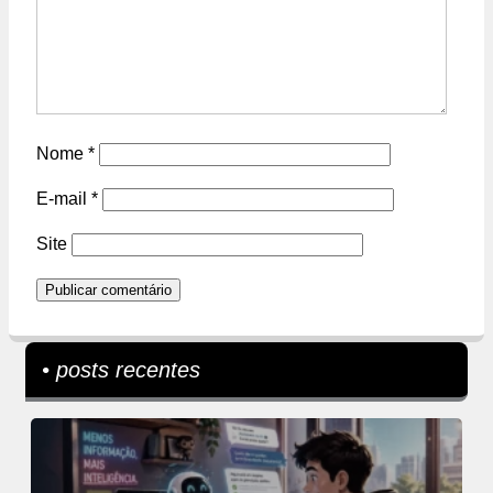
Nome
*
E-mail
*
Site
• posts recentes