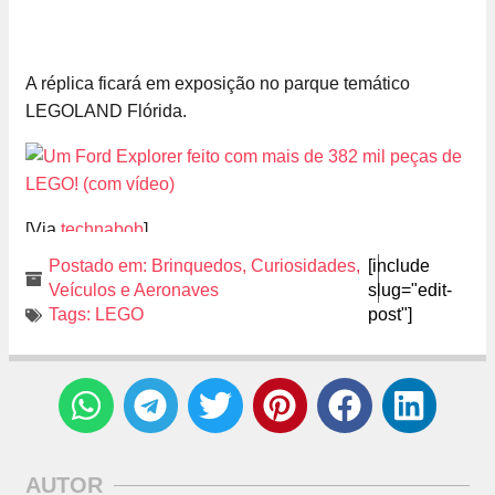
A réplica ficará em exposição no parque temático
LEGOLAND Flórida.
[Via
technabob
]
Postado em:
Brinquedos
,
Curiosidades
,
[include
Veículos e Aeronaves
slug="edit-
Tags:
LEGO
post"]
AUTOR