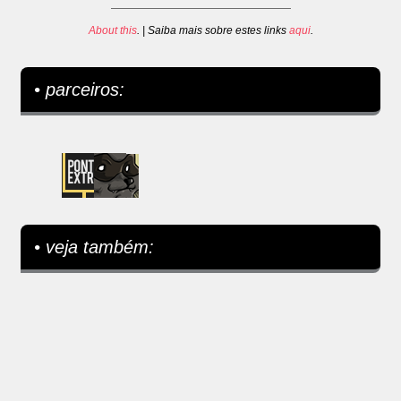
About this
. | Saiba mais sobre estes links
aqui
.
• parceiros:
• veja também: