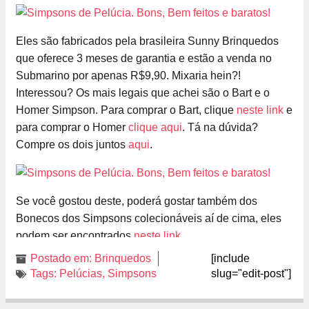
Eles são fabricados pela brasileira Sunny Brinquedos
que oferece 3 meses de garantia e estão a venda no
Submarino por apenas R$9,90. Mixaria hein?!
Interessou? Os mais legais que achei são o Bart e o
Homer Simpson. Para comprar o Bart, clique
neste link
e
para comprar o Homer
clique aqui
. Tá na dúvida?
Compre os dois juntos
aqui
.
Se você gostou deste, poderá gostar também dos
Bonecos dos Simpsons colecionáveis aí de cima, eles
podem ser encontrados
neste link
.
Postado em:
Brinquedos
[include
Tags:
Pelúcias
,
Simpsons
slug="edit-post"]