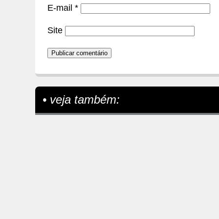
E-mail
*
Site
• veja também: