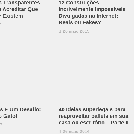
s Transparentes
12 Construções
e Acreditar Que
Incrivelmente Impossíveis
 Existem
Divulgadas na Internet:
Reais ou Fakes?
7
26 maio 2015
s E Um Desafio:
40 Ideias superlegais para
o Gato!
reaproveitar pallets em sua
casa ou escritório – Parte II
17
26 maio 2014