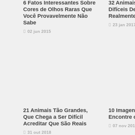
6 Fatos Interessantes Sobre
32 Animai
Cores de Olhos Raras Que
Difíceis D
Você Provavelmente Não
Realmente
Sabe
23 jan 201
02 jun 2015
21 Animais Tão Grandes,
10 Imagen
Que Chega a Ser Difícil
Encontre 
Acreditar Que São Reais
07 nov 20
31 out 2018