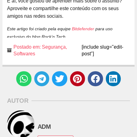
E aí, você gostou de aprender mais sobre o assunto?
Aproveite e compartilhe este conteúdo com os seus
amigos nas redes sociais.
Este artigo foi criado pela equipe
Bitdefender
para uso
exclusivo do blog Rock’n Tech
Postado em:
Segurança
,
[include slug="edit-
Softwares
post"]
AUTOR
ADM