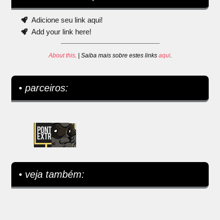
Adicione seu link aqui!
Add your link here!
About this
. | Saiba mais sobre estes links
aqui
.
• parceiros:
• veja também: