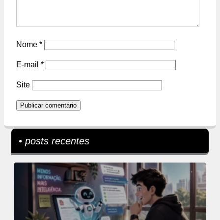
Nome
*
E-mail
*
Site
• posts recentes