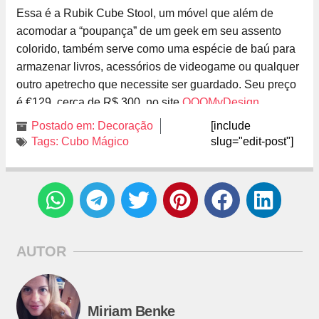
Essa é a Rubik Cube Stool, um móvel que além de
acomodar a “poupança” de um geek em seu assento
colorido, também serve como uma espécie de baú para
armazenar livros, acessórios de videogame ou qualquer
outro apetrecho que necessite ser guardado. Seu preço
é €129, cerca de R$ 300, no site
OOOMyDesign
.
Postado em:
Decoração
[include
Tags:
Cubo Mágico
slug="edit-post"]
AUTOR
Miriam Benke