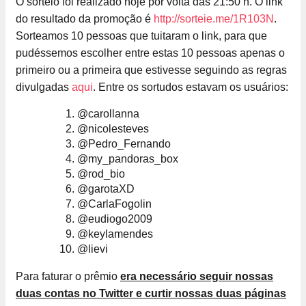
O sorteio foi realizado hoje por volta das 21:50 h. O link
do resultado da promoção é
http://sorteie.me/1R103N
.
Sorteamos 10 pessoas que tuitaram o link, para que
pudéssemos escolher entre estas 10 pessoas apenas o
primeiro ou a primeira que estivesse seguindo as regras
divulgadas
aqui
. Entre os sortudos estavam os usuários:
@carollanna
@nicolesteves
@Pedro_Fernando
@my_pandoras_box
@rod_bio
@garotaXD
@CarlaFogolin
@eudiogo2009
@keylamendes
@lievi
Para faturar o prêmio
era necessário seguir nossas
duas contas no Twitter e curtir nossas duas páginas