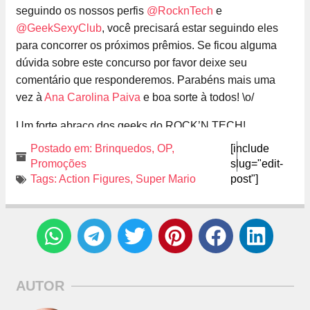
seguindo os nossos perfis
@RocknTech
e
@GeekSexyClub
, você precisará estar seguindo eles
para concorrer os próximos prêmios. Se ficou alguma
dúvida sobre este concurso por favor deixe seu
comentário que responderemos. Parabéns mais uma
vez à
Ana Carolina Paiva
e boa sorte à todos! \o/
Um forte abraço dos geeks do ROCK’N TECH!
Postado em:
Brinquedos
,
OP
,
[include
Promoções
slug="edit-
Tags:
Action Figures
,
Super Mario
post"]
AUTOR