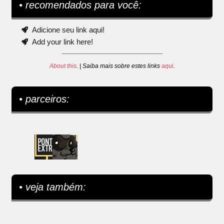
• recomendados para você:
Adicione seu link aqui!
Add your link here!
About this
. | Saiba mais sobre estes links
aqui
.
• parceiros:
• veja também: