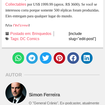
Collectables
por US$ 1999.99 (aprox. R$ 3600). Se você se
interessou corra porque somente 500 réplicas foram produzidas.
Eles entregam para qualquer lugar do mundo.
[Via
OhGizmo
]
Postado em:
Brinquedos
[include
Tags:
DC Comics
slug="edit-post"]
AUTOR
Simon Ferreira
O "General Crânio". Ex-podcaster, atualmente