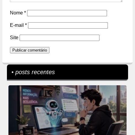
Nome
*
E-mail
*
Site
• posts recentes