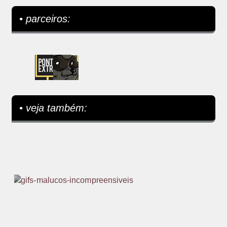
• parceiros:
• veja também: