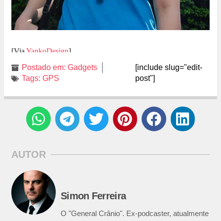
[Via
YankoDesign
]
Postado em:
Gadgets
[include slug="edit-
Tags:
GPS
post"]
AUTOR
Simon Ferreira
O "General Crânio". Ex-podcaster, atualmente