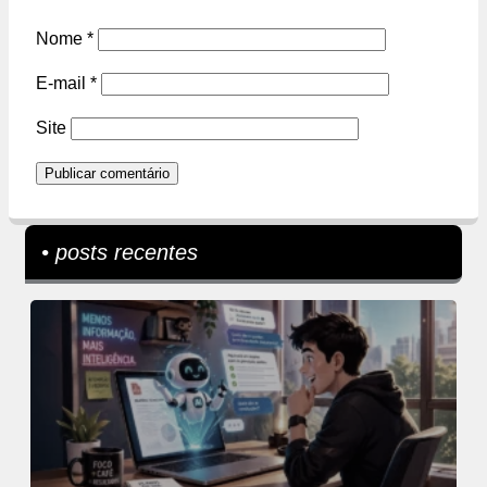
Nome
*
E-mail
*
Site
• posts recentes