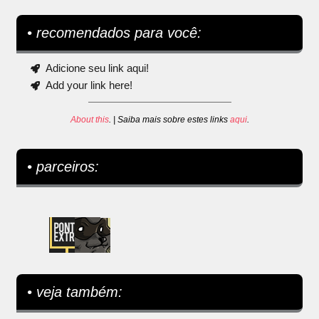
• recomendados para você:
Adicione seu link aqui!
Add your link here!
About this
. | Saiba mais sobre estes links
aqui
.
• parceiros:
• veja também: