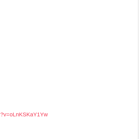
tch?v=oLnKSKaY1Yw