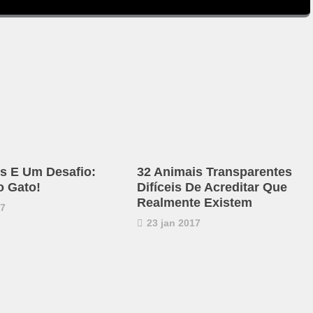
s E Um Desafio:
32 Animais Transparentes
o Gato!
Difíceis De Acreditar Que
Realmente Existem
17
23 jan 2017