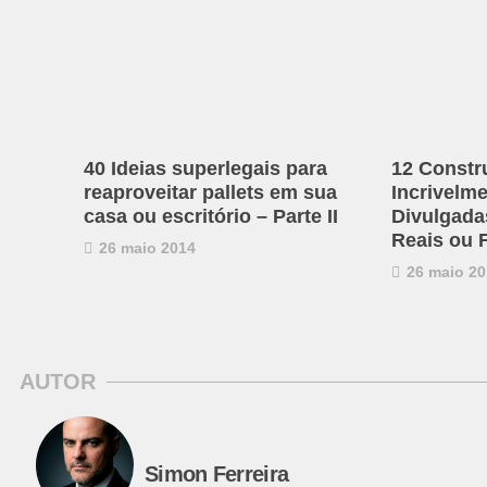
40 Ideias superlegais para
12 Constr
reaproveitar pallets em sua
Incrivelm
casa ou escritório – Parte II
Divulgadas
Reais ou 
26 maio 2014
26 maio 20
AUTOR
Simon Ferreira