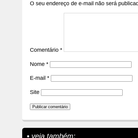
O seu endereço de e-mail não será publica
Comentário
*
Nome
*
E-mail
*
Site
• veja também: