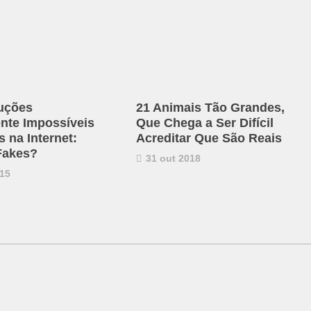
uções
21 Animais Tão Grandes,
ente Impossíveis
Que Chega a Ser Difícil
 na Internet:
Acreditar Que São Reais
Fakes?
31 out 2018
15